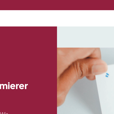
mierer
 Wir