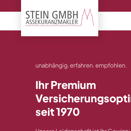
Skip
to
content
unabhängig. erfahren. empfohlen.
Ihr Premium
Versicherungsopti
seit 1970
Unsere Leidenschaft ist Ihr Gewinn: