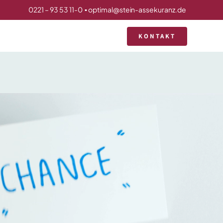
0221 – 93 53 11-0
▪
optimal@stein-assekuranz.de
KONTAKT